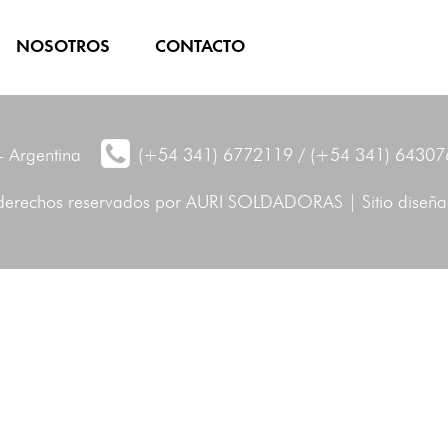
NOSOTROS
CONTACTO
- Argentina
(+54 341) 6772119 / (+54 341) 64307
derechos reservados por AURI SOLDADORAS | Sitio diseñ