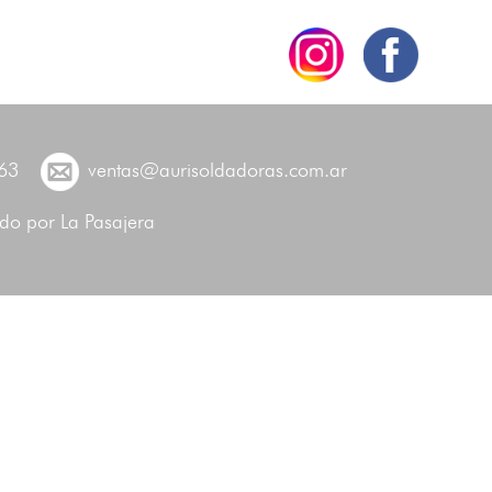
63
ventas@aurisoldadoras.com.ar
ado por
La Pasajera